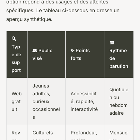
option répond à des usages et des attentes
spécifiques. Le tableau ci-dessous en dresse un
aperçu synthétique.
🔍
📅
Typ
👥 Public
✨ Points
Rythme
e de
visé
forts
de
sup
parution
port
Jeunes
Quotidie
Web
adultes,
Accessibilit
n ou
grat
curieux
é, rapidité,
hebdom
uit
occasionnel
interactivité
adaire
s
Rev
Culturels
Profondeur,
Mensue