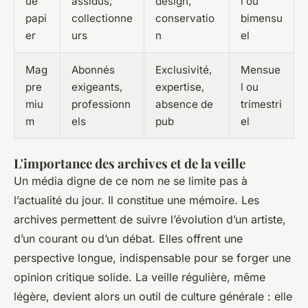
ue
assidus,
design,
l ou
papi
collectionne
conservatio
bimensu
er
urs
n
el
Mag
Abonnés
Exclusivité,
Mensue
pre
exigeants,
expertise,
l ou
miu
professionn
absence de
trimestri
m
els
pub
el
L'importance des archives et de la veille
Un média digne de ce nom ne se limite pas à
l’actualité du jour. Il constitue une mémoire. Les
archives permettent de suivre l’évolution d’un artiste,
d’un courant ou d’un débat. Elles offrent une
perspective longue, indispensable pour se forger une
opinion critique solide. La veille régulière, même
légère, devient alors un outil de culture générale : elle