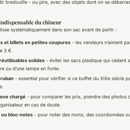
tir bredouille - ou pire, avec des objets dont on se débarra
indispensable du chineur
lisse systématiquement dans son sac avant de partir :
s et billets en petites coupures
- les vendeurs n’aiment pa
e 3 €.
éutilisables solides
- éviter les sacs plastique qui cèdent 
vre ou d’une lampe en fonte.
 ruban
- essentiel pour vérifier si ce buffet du XIXe siècle p
e.
hone chargé
- pour comparer les prix, prendre des photos d
rganisateur en cas de doute.
 ou bloc-notes
- pour noter des noms, des coordonnées ou