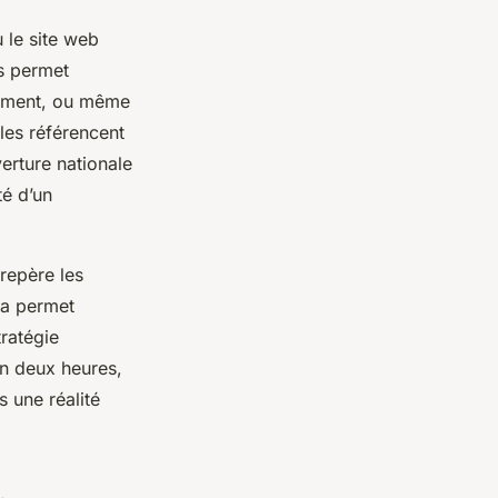
 le site web
s permet
rtement, ou même
bles référencent
erture nationale
té d’un
 repère les
la permet
tratégie
en deux heures,
s une réalité