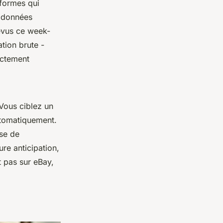
eformes qui
e données
révus ce week-
ation brute -
ectement
 Vous ciblez un
utomatiquement.
rse de
re anticipation,
nt pas sur eBay,