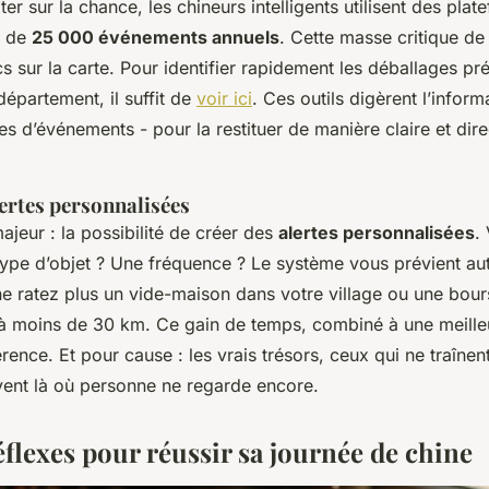
er sur la chance, les chineurs intelligents utilisent des plat
s de
25 000 événements annuels
. Cette masse critique d
cs sur la carte. Pour identifier rapidement les déballages p
épartement, il suffit de
voir ici
. Ces outils digèrent l’inform
pes d’événements - pour la restituer de manière claire et dir
alertes personnalisées
ajeur : la possibilité de créer des
alertes personnalisées
.
type d’objet ? Une fréquence ? Le système vous prévient a
ne ratez plus un vide-maison dans votre village ou une bou
 à moins de 30 km. Ce gain de temps, combiné à une meilleu
férence. Et pour cause : les vrais trésors, ceux qui ne traîne
vent là où personne ne regarde encore.
éflexes pour réussir sa journée de chine