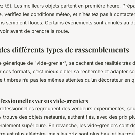
vez tôt. Les meilleurs objets partent en première heure. Prép
lle, vérifiez les conditions météo, et n’hésitez pas à contacte
ions semblent floues. Certains événements sont annulés au 
voir avant de prendre la route.
es différents types de rassemblements
e générique de "vide-grenier", se cachent des réalités très d
r ces formats, c’est mieux cibler sa recherche et adapter 
de timbres n’a pas les mêmes attentes qu’un décorateur en 
fessionnelles versus vide-greniers
rofessionnelles regroupent des vendeurs expérimentés, so
y trouve des objets restaurés, authentifiés, avec des prix p
éralement supérieure. En revanche, les vide-greniers sont d
ffre est plus aléatoire, mais les prix sont plus bas, et les trou