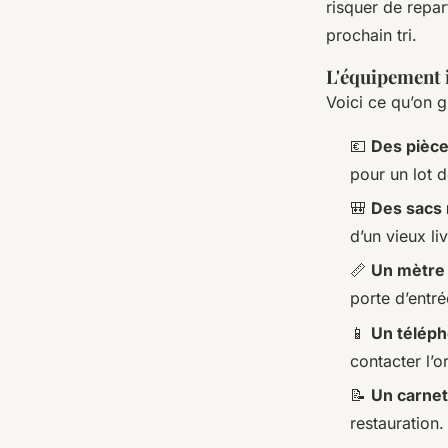
risquer de repar
prochain tri.
L'équipement 
Voici ce qu’on g
💶
Des pièce
pour un lot d
🎒
Des sacs r
d’un vieux li
📏
Un mètre
porte d’entré
📱
Un télép
contacter l’o
📝
Un carnet
restauration.