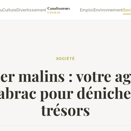
u
Culture
Divertissement
Emploi
Environnement
Soc
SOCIÉTÉ
er malins : votre a
abrac pour déniche
trésors