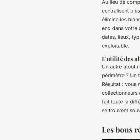
Au lieu de compt
centralisent plu
élimine les blan
end dans votre d
dates, lieux, ty
exploitable.
L’utilité des 
Un autre atout m
périmètre ? Un 
Résultat : vous 
collectionneurs
fait toute la dif
se trouvent sou
Les bons r