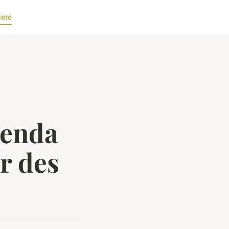
iété
genda
r des