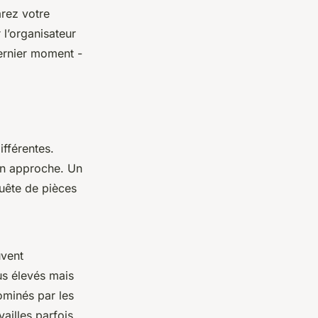
arez votre
r l’organisateur
dernier moment -
ifférentes.
son approche. Un
quête de pièces
uvent
lus élevés mais
ominés par les
vailles parfois