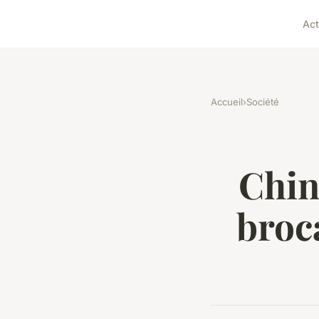
Act
Accueil
›
Société
Chin
broc