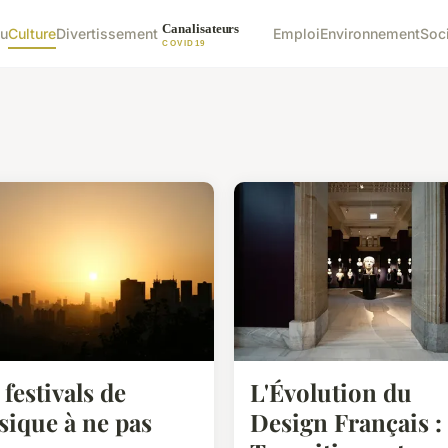
u
Culture
Divertissement
Emploi
Environnement
Soc
 festivals de
L'Évolution du
ique à ne pas
Design Français :