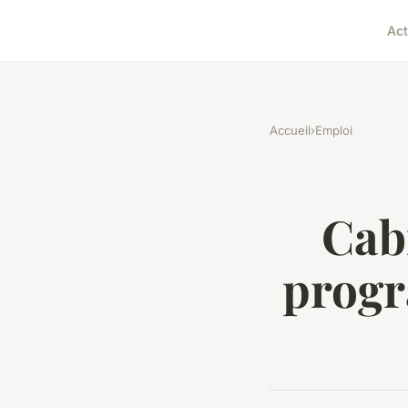
Act
Accueil
›
Emploi
Cabi
progr