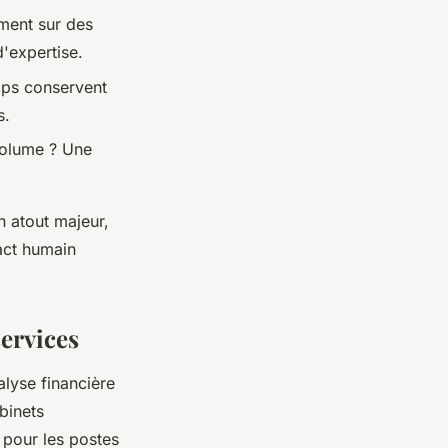
ement sur des
d'expertise.
mps conservent
s.
 volume ? Une
n atout majeur,
act humain
services
lyse financière
binets
 pour les postes