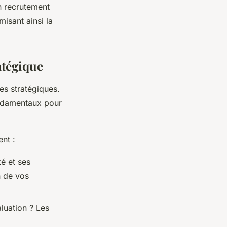
n recrutement
misant ainsi la
atégique
es stratégiques.
ondamentaux pour
nt :
té et ses
n de vos
luation ? Les