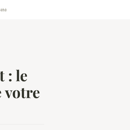
iété
 : le
 votre