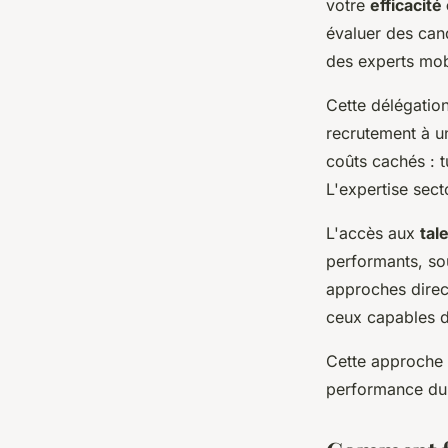
votre
efficacité
évaluer des can
des experts mobi
Cette délégation
recrutement à un
coûts cachés : t
L'expertise sect
L'accès aux
tal
performants, so
approches direct
ceux capables d
Cette approche c
performance dur