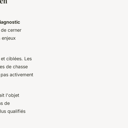
 en
iagnostic
 de cerner
s enjeux
et ciblées. Les
ues de chasse
t pas activement
it l'objet
ns de
lus qualifiés