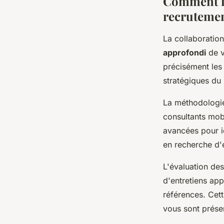
Comment fo
recruteme
La collaboratio
approfondi
de v
précisément les
stratégiques du 
La méthodologie
consultants mobi
avancées pour id
en recherche d'
L'évaluation des
d'entretiens ap
références. Cett
vous sont prése