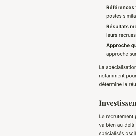
Références v
postes simila
Résultats m
leurs recrues
Approche qu
approche su
La spécialisatio
notamment pour 
détermine la ré
Investissem
Le recrutement 
va bien au-delà 
spécialisés osci