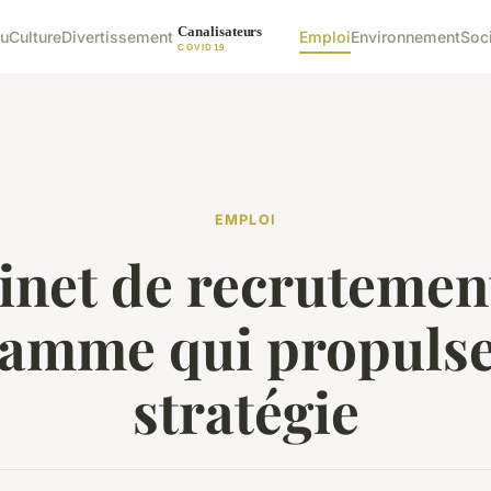
u
Culture
Divertissement
Emploi
Environnement
Soc
EMPLOI
net de recrutement
amme qui propulse
stratégie