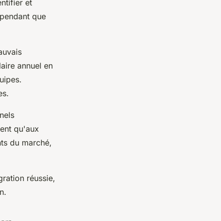
tifier et
 pendant que
auvais
laire annuel en
uipes.
es.
nels
dent qu'aux
nts du marché,
gration réussie,
n.