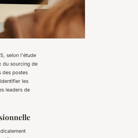
, selon l'étude
x du sourcing de
s des postes
dentifier les
es leaders de
sionnelle
adicalement