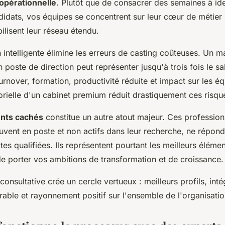
 opérationnelle
. Plutôt que de consacrer des semaines à iden
didats, vos équipes se concentrent sur leur cœur de métier
lisent leur réseau étendu.
 intelligente élimine les erreurs de casting coûteuses. Un m
 poste de direction peut représenter jusqu'à trois fois le sa
urnover, formation, productivité réduite et impact sur les éq
orielle d'un cabinet premium réduit drastiquement ces risqu
ents cachés
constitue un autre atout majeur. Ces profession
uvent en poste et non actifs dans leur recherche, ne répon
es qualifiées. Ils représentent pourtant les meilleurs éléme
e porter vos ambitions de transformation et de croissance.
onsultative crée un cercle vertueux : meilleurs profils, inté
able et rayonnement positif sur l'ensemble de l'organisatio