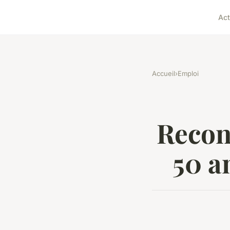
Act
Accueil
›
Emploi
Recon
50 a