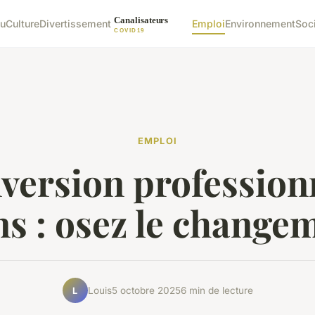
u
Culture
Divertissement
Emploi
Environnement
Soc
EMPLOI
version professionn
ns : osez le changem
Louis
5 octobre 2025
6 min de lecture
L