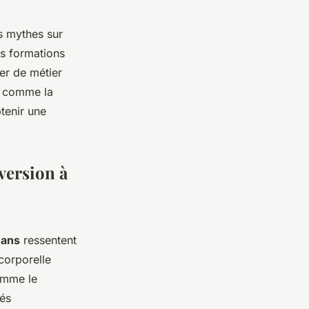
s mythes sur
es formations
er de métier
s, comme la
tenir une
version à
 ans
ressentent
corporelle
omme le
tés