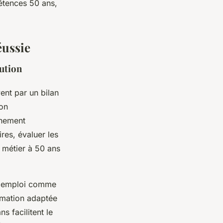
étences 50 ans,
éussie
lution
nt par un bilan
ion
gnement
res, évaluer les
 métier à 50 ans
le emploi comme
ormation adaptée
s facilitent le