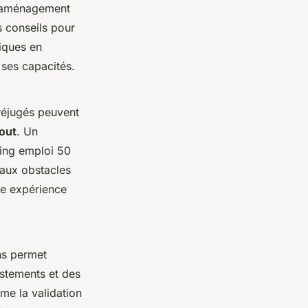
un aménagement
s conseils pour
iques en
ses capacités.
réjugés peuvent
out
. Un
ing emploi 50
 aux obstacles
ce expérience
ns permet
ustements et des
me la validation