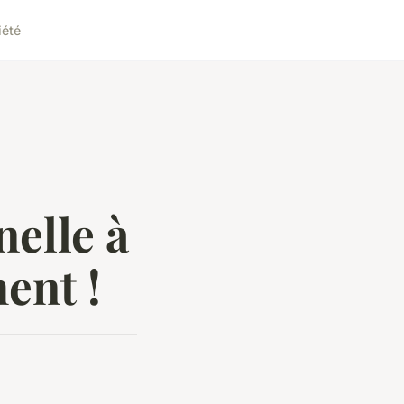
iété
elle à
ent !