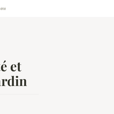
iété
é et
ardin