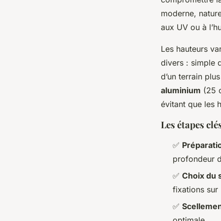
moderne, nature
aux UV ou à l’hu
Les hauteurs va
divers : simple 
d’un terrain plus
aluminium
(25 o
évitant que les 
Les étapes clé
✅
Préparatio
profondeur d
✅
Choix du 
fixations sur
✅
Scelleme
optimale.