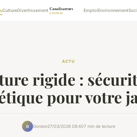
u
Culture
Divertissement
Emploi
Environnement
Soc
ACTU
ture rigide : sécurit
étique pour votre j
Gordon
27/03/2026 08:40
7 min de lecture
G