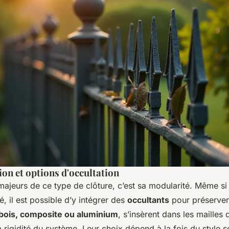
on et options d'occultation
majeurs de ce type de clôture, c’est sa modularité. Même s
é, il est possible d’y intégrer des
occultants
pour préserver 
bois, composite ou aluminium
, s’insèrent dans les mailles 
rigidité du système. Leur choix dépend à la fois du style s