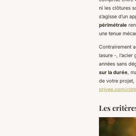
ni les clôtures 
s’agisse d’un ap
périmétrale
renf
une tenue mécan
Contrairement au
lasure -, l’acier
années sans dégr
sur la durée
, m
de votre projet,
privee.com/clot
Les critère