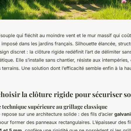
e souple qui fléchit au moindre vent et le mur massif qui coû
st imposé dans les jardins français. Silhouette élancée, struc
ign discret : la clôture rigide redéfinit l’art de délimiter sans
hétique. Elle s’installe sans chantier, résiste aux intempéries,
 terrains. Une solution dont l’efficacité semble enfin à la ha
oisir la clôture rigide pour sécuriser so
 technique supérieure au grillage classique
e repose sur une architecture solide : des fils d’acier
galvan
our former des panneaux rectangulaires. L’épaisseur des fi
4 et 5 mm
, confère une rigidité que ne possèdent ni les gri