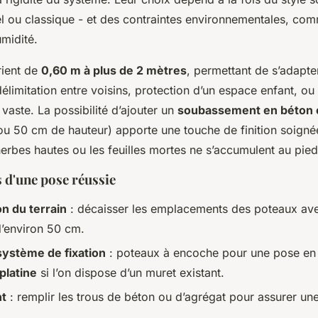
l ou classique - et des contraintes environnementales, com
midité.
rient de
0,60 m à plus de 2 mètres
, permettant de s’adapt
délimitation entre voisins, protection d’un espace enfant, ou
 vaste. La possibilité d’ajouter un
soubassement en béton 
u 50 cm de hauteur) apporte une touche de finition soignée
herbes hautes ou les feuilles mortes ne s’accumulent au pied
s d'une pose réussie
n du terrain
: décaisser les emplacements des poteaux av
’environ 50 cm.
système de fixation
: poteaux à encoche pour une pose en p
platine
si l’on dispose d’un muret existant.
nt
: remplir les trous de béton ou d’agrégat pour assurer une 