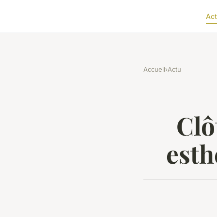
Act
Accueil
›
Actu
Clô
esth