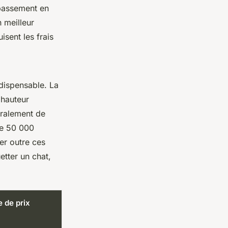
ubassement en
 meilleur
isent les frais
ndispensable. La
a hauteur
éralement de
e 50 000
er outre ces
tter un chat,
e de prix