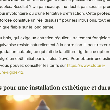
souples. Résultat ? Un panneau qui ne fléchit pas sous la pres
pui involontaire ou d’une tentative d’effraction. Cette
protec
orcée constitue un réel dissuasif pour les intrusions, tout e
ique fiable sur le long terme.
 bois, qui exige un entretien régulier - traitement fongicide
 galvanisé résiste naturellement à la corrosion. Il peut reste
adation notable, ce qui fait de la clôture rigide une optio
algré un coût initial parfois plus élevé. Pour obtenir une est
 vous pouvez consulter les tarifs sur
https://www.cloture-
ure-rigide-12
.
s pour une installation esthétique et dur