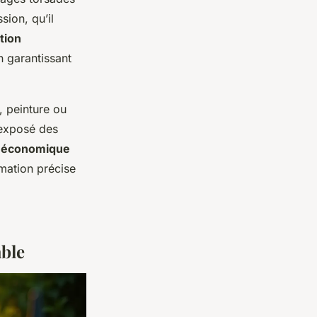
sion, qu’il
tion
n garantissant
, peinture ou
r exposé des
n
économique
imation précise
able