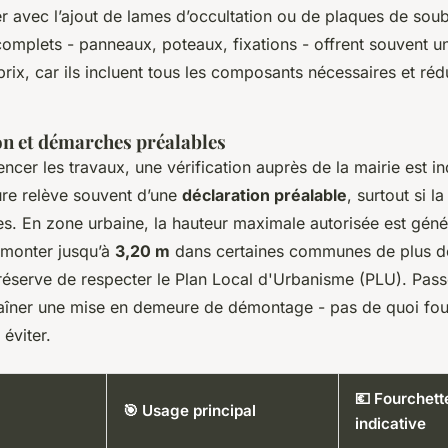
er avec l’ajout de lames d’occultation ou de plaques de so
complets - panneaux, poteaux, fixations - offrent souvent un
prix, car ils incluent tous les composants nécessaires et rédu
n et démarches préalables
er les travaux, une vérification auprès de la mairie est i
ure relève souvent d’une
déclaration préalable
, surtout si l
s. En zone urbaine, la hauteur maximale autorisée est gén
t monter jusqu’à
3,20 m
dans certaines communes de plus d
 réserve de respecter le Plan Local d'Urbanisme (PLU). Pass
raîner une mise en demeure de démontage - pas de quoi foue
éviter.
💶 Fourchett
🎯 Usage principal
indicative