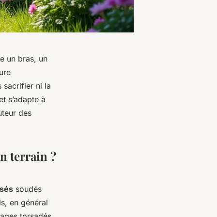
te un bras, un
ture
 sacrifier ni la
 et s’adapte à
uteur des
n terrain ?
isés
soudés
ls, en général
llages torsadés