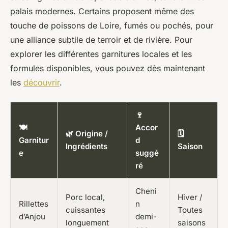
palais modernes. Certains proposent même des
touche de poissons de Loire, fumés ou pochés, pour
une alliance subtile de terroir et de rivière. Pour
explorer les différentes garnitures locales et les
formules disponibles, vous pouvez dès maintenant
les
découvrir
.
🍷
🍽️
Accor
🌿 Origine /
🗓️
Garnitur
d
Ingrédients
Saison
e
suggé
ré
Cheni
Porc local,
Hiver /
Rillettes
n
cuissantes
Toutes
d’Anjou
demi-
longuement
saisons