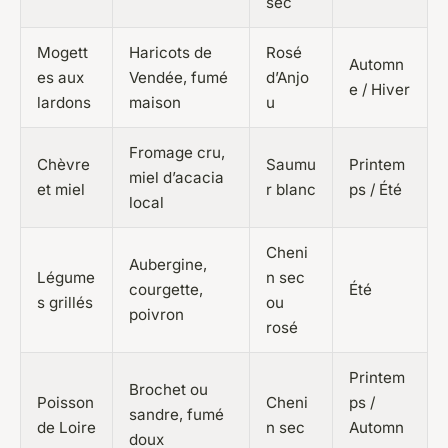
sec
Mogett
Haricots de
Rosé
Automn
es aux
Vendée, fumé
d’Anjo
e / Hiver
lardons
maison
u
Fromage cru,
Chèvre
Saumu
Printem
miel d’acacia
et miel
r blanc
ps / Été
local
Cheni
Aubergine,
Légume
n sec
courgette,
Été
s grillés
ou
poivron
rosé
Printem
Brochet ou
Poisson
Cheni
ps /
sandre, fumé
de Loire
n sec
Automn
doux